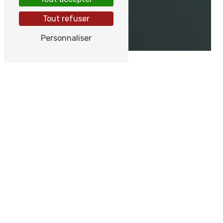
Tout refuser
Personnaliser
CONTROL 3D
Protégez votre maison et
vos locaux contre les
insectes nuisibles
Les
insectes
peuvent envahir rapidement
votre domicile ou vos locaux professionnels et
représenter un réel danger pour votre confort
et votre santé.
Punaises de lit, cafards,
fourmis, guêpes ou frelons
: chaque espèce