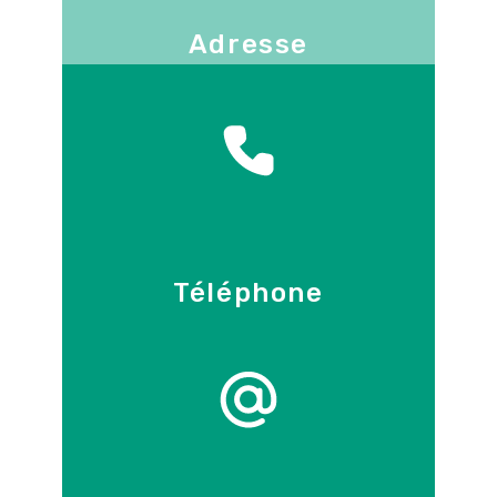
Adresse
130 -136 avenue Joseph Kessel
78960
Voisins-le-Bretonneux
Téléphone
09 86 55 70 71