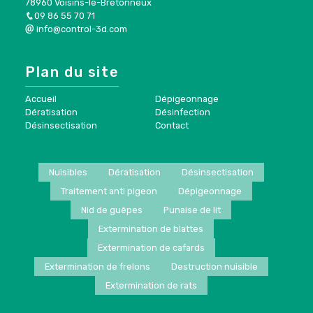
78960 Voisins-le-Bretonneux
09 86 55 70 71
info@control-3d.com
Plan du site
Accueil
Dépigeonnage
Dératisation
Désinfection
Désinsectisation
Contact
Nuisibles
Dératisation
Désinsectisation
Traitement anti pigeon
Dépigeonnage
Nid de guêpes
Punaise de lit
Extermination de blattes
Extermination de cafards
Extermination de frelons
Destruction nuisible
Extermination de rats