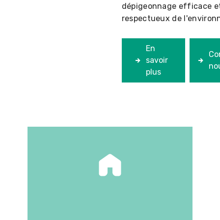
dépigeonnage efficace e
respectueux de l'enviro
En
Co
savoir
no
plus