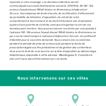
répondre à votre message. Les données collectées seront
communiquées aux seuls destinataires suivants: CONTROL 3D 130 -136
avenue Joseph Kessel 78960 Voisins-le-Bretonneux info@control-
3d.com. Vous disposez de droits d’accès, de rectification, d’effacement,
de portabilité, de limitation, d’opposition, de retrait de votre
consentement à tout moment et du droit d’introduire une réclamation
auprès d’une autorité de contrôle, ainsi que d’organiser le sort de vos
données post-mortem. Vous pouvez exercer ces droits par voie postale à
l'adresse 130 -136 avenue Joseph Kessel 78960 Voisins-le-Bretonneux ou
par courrier électronique à l'adresse info@control-3d.com. Un justificatif
d'identité pourra vous être demandé. Nous conservons vos données
pendant la période de prise de contact puis pendant la durée de
prescription légale aux fins probatoires et de gestion des contentieux.
Vous avez le droit de vous inscrire sur la liste d'opposition au démarchage
téléphonique, disponible à cette adresse :
Bloctel.gouv.fr
. Consultez le
site cnil.fr pour plus d’informations sur vos droits.
Nous intervenons sur ces villes