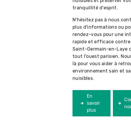
nuisibles et préserver vot
tranquillité d'esprit.
N'hésitez pas à nous con
plus d'informations ou p
rendez-vous pour une in
rapide et efficace contre 
Saint-Germain-en-Laye 
tout l'ouest parisien. N
là pour vous aider à retr
environnement sain et s
nuisibles.
En
Co
savoir
no
plus