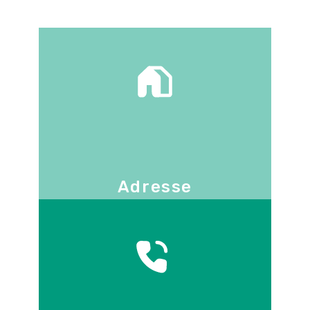
Adresse
130 -136 avenue Joseph Kessel
78960
Voisins-le-Bretonneux