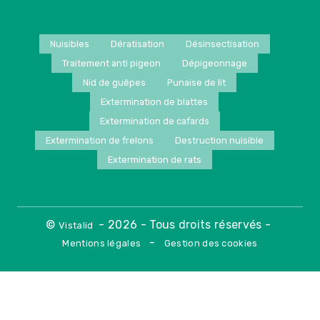
Nuisibles
Dératisation
Désinsectisation
Traitement anti pigeon
Dépigeonnage
Nid de guêpes
Punaise de lit
Extermination de blattes
Extermination de cafards
Extermination de frelons
Destruction nuisible
Extermination de rats
©
- 2026 - Tous droits réservés -
Vistalid
-
Mentions légales
Gestion des cookies