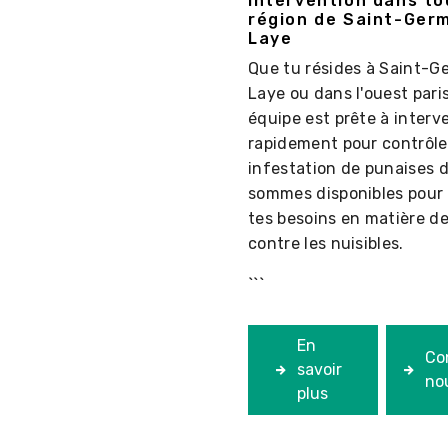
Intervention dans to
région de Saint-Ger
Laye
Que tu résides à Saint-G
Laye ou dans l'ouest pari
équipe est prête à interv
rapidement pour contrôle
infestation de punaises d
sommes disponibles pour
tes besoins en matière de
contre les nuisibles.
```
En
Co
savoir
no
plus