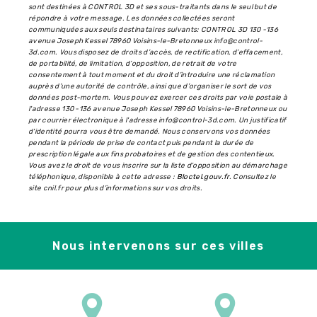
sont destinées à CONTROL 3D et ses sous-traitants dans le seul but de
répondre à votre message. Les données collectées seront
communiquées aux seuls destinataires suivants: CONTROL 3D 130 -136
avenue Joseph Kessel 78960 Voisins-le-Bretonneux info@control-
3d.com. Vous disposez de droits d’accès, de rectification, d’effacement,
de portabilité, de limitation, d’opposition, de retrait de votre
consentement à tout moment et du droit d’introduire une réclamation
auprès d’une autorité de contrôle, ainsi que d’organiser le sort de vos
données post-mortem. Vous pouvez exercer ces droits par voie postale à
l'adresse 130 -136 avenue Joseph Kessel 78960 Voisins-le-Bretonneux ou
par courrier électronique à l'adresse info@control-3d.com. Un justificatif
d'identité pourra vous être demandé. Nous conservons vos données
pendant la période de prise de contact puis pendant la durée de
prescription légale aux fins probatoires et de gestion des contentieux.
Vous avez le droit de vous inscrire sur la liste d'opposition au démarchage
téléphonique, disponible à cette adresse :
Bloctel.gouv.fr
. Consultez le
site cnil.fr pour plus d’informations sur vos droits.
Nous intervenons sur ces villes