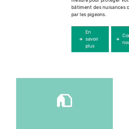
mesure pour protéger vot
bâtiment des nuisances 
par les pigeons.
En
Co
savoir
no
plus