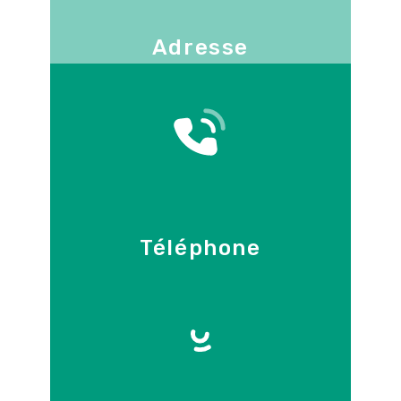
Adresse
130 -136 avenue Joseph Kessel
78960
Voisins-le-Bretonneux
Téléphone
09 86 55 70 71