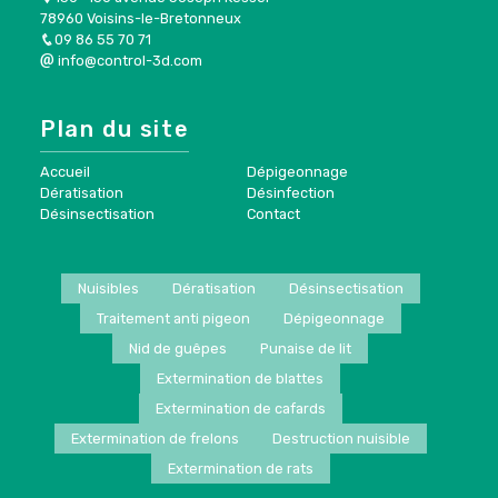
78960 Voisins-le-Bretonneux
09 86 55 70 71
info@control-3d.com
Plan du site
Accueil
Dépigeonnage
Dératisation
Désinfection
Désinsectisation
Contact
Nuisibles
Dératisation
Désinsectisation
Traitement anti pigeon
Dépigeonnage
Nid de guêpes
Punaise de lit
Extermination de blattes
Extermination de cafards
Extermination de frelons
Destruction nuisible
Extermination de rats