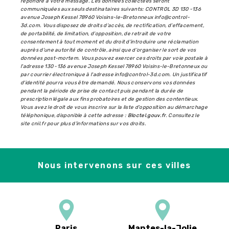
répondre à votre message. Les données collectées seront
communiquées aux seuls destinataires suivants: CONTROL 3D 130 -136
avenue Joseph Kessel 78960 Voisins-le-Bretonneux info@control-
3d.com. Vous disposez de droits d’accès, de rectification, d’effacement,
de portabilité, de limitation, d’opposition, de retrait de votre
consentement à tout moment et du droit d’introduire une réclamation
auprès d’une autorité de contrôle, ainsi que d’organiser le sort de vos
données post-mortem. Vous pouvez exercer ces droits par voie postale à
l'adresse 130 -136 avenue Joseph Kessel 78960 Voisins-le-Bretonneux ou
par courrier électronique à l'adresse info@control-3d.com. Un justificatif
d'identité pourra vous être demandé. Nous conservons vos données
pendant la période de prise de contact puis pendant la durée de
prescription légale aux fins probatoires et de gestion des contentieux.
Vous avez le droit de vous inscrire sur la liste d'opposition au démarchage
téléphonique, disponible à cette adresse :
Bloctel.gouv.fr
. Consultez le
site cnil.fr pour plus d’informations sur vos droits.
Nous intervenons sur ces villes
Paris
Mantes-la-Jolie