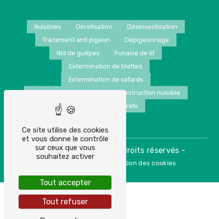
Nuisibles
Dératisation
Désinsectisation
Traitement anti pigeon
Dépigeonnage
Nid de guêpes
Punaise de lit
Extermination de blattes
Extermination de cafards
Extermination de frelons
Destruction nuisible
Extermination de rats
Ce site utilise des cookies
et vous donne le contrôle
sur ceux que vous
©
- 2026 - Tous droits réservés -
Vistalid
souhaitez activer
-
Mentions légales
Gestion des cookies
Tout accepter
Tout refuser