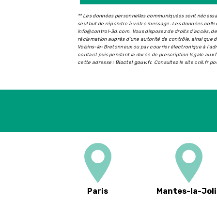
** Les données personnelles communiquées sont nécessaire
seul but de répondre à votre message. Les données coll
info@control-3d.com. Vous disposez de droits d’accès, de r
réclamation auprès d’une autorité de contrôle, ainsi que
Voisins-le-Bretonneux ou par courrier électronique à l'a
contact puis pendant la durée de prescription légale aux f
cette adresse :
Bloctel.gouv.fr
. Consultez le site cnil.fr p
Paris
Mantes-la-Joli