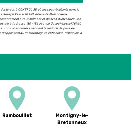
t destinées à CONTROL 3D et ses sous-traitants dans le
ue Joseph Kessel 78960 Voisins-le-Bretonneux
e consentement à tout moment et du droit d’introduire une
postale à l'adresse 130 -136 avenue Joseph Kessel 78960
nservons vos données pendant la période de prise de
iste d'opposition au démarchage téléphonique, disponible à
Rambouillet
Montigny-le-
Bretonneux