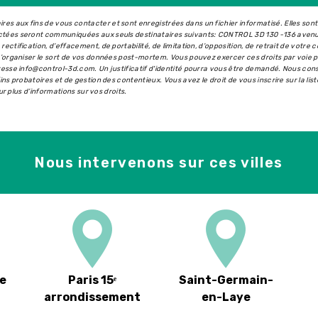
s aux fins de vous contacter et sont enregistrées dans un fichier informatisé. Elles son
ectées seront communiquées aux seuls destinataires suivants: CONTROL 3D 130 -136 aven
ectification, d’effacement, de portabilité, de limitation, d’opposition, de retrait de votr
 d’organiser le sort de vos données post-mortem. Vous pouvez exercer ces droits par voie 
dresse info@control-3d.com. Un justificatif d'identité pourra vous être demandé. Nous co
ins probatoires et de gestion des contentieux. Vous avez le droit de vous inscrire sur la l
our plus d’informations sur vos droits.
Nous intervenons sur ces villes
e
Paris 15ᵉ
Saint-Germain-
arrondissement
en-Laye