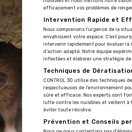
nuisibles et nous mettons notre savoir
efficacement vos problèmes de ronge
Intervention Rapide et Ef
Nous comprenons l'urgence de la situa
envahissent votre espace. C'est pour
intervenir rapidement pour évaluer la 
d'action adapté. Notre équipe expérim
infestées et élaborer une stratégie de
Techniques de Dératisatio
CONTROL 3D utilise des techniques de
respectueuses de l'environnement pou
sûre et efficace. Nos experts sont f
lutte contre les nuisibles et veillent à
éviter toute récidive.
Prévention et Conseils pe
Nous ne nous contentons pas d'éliminer