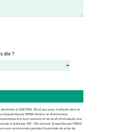
s dix ?
t destinées à CONTROL 3D et ses sous-traitants dans le
ue Joseph Kessel 78960 Voisins-le-Bretonneux
e consentement à tout moment et du droit d’introduire une
postale à l'adresse 130 -136 avenue Joseph Kessel 78960
nservons vos données pendant la période de prise de