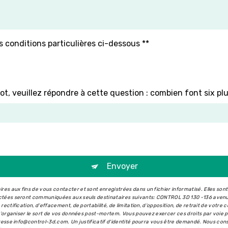
s conditions particulières ci-dessous **
ot, veuillez répondre à cette question : combien font six plu
Envoyer
s aux fins de vous contacter et sont enregistrées dans un fichier informatisé. Elles son
ectées seront communiquées aux seuls destinataires suivants: CONTROL 3D 130 -136 aven
ectification, d’effacement, de portabilité, de limitation, d’opposition, de retrait de votr
 d’organiser le sort de vos données post-mortem. Vous pouvez exercer ces droits par voie 
dresse info@control-3d.com. Un justificatif d'identité pourra vous être demandé. Nous co