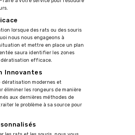
-faire à votre service pour résoudre
urs.
ficace
tion lorsque des rats ou des souris
quoi nous nous engageons à
situation et mettre en place un plan
entée saura identifier les zones
 dératisation efficace.
n Innovantes
 dératisation modernes et
r éliminer les rongeurs de manière
ormés aux dernières méthodes de
 traiter le problème à sa source pour
rsonnalisés
 les rats et les souris, nous vous