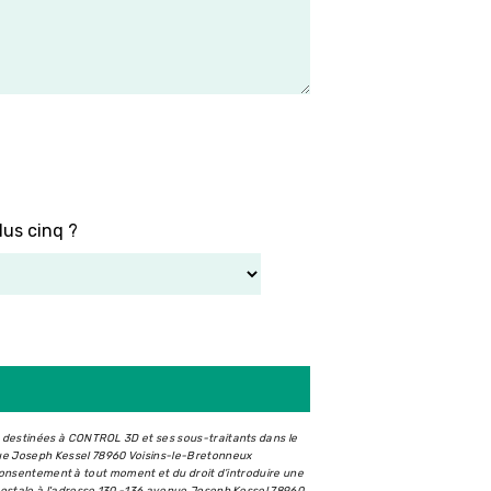
lus cinq ?
t destinées à CONTROL 3D et ses sous-traitants dans le
ue Joseph Kessel 78960 Voisins-le-Bretonneux
e consentement à tout moment et du droit d’introduire une
postale à l'adresse 130 -136 avenue Joseph Kessel 78960