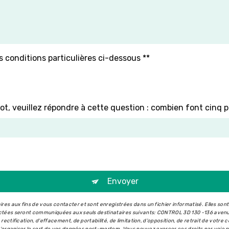
s conditions particulières ci-dessous **
ot, veuillez répondre à cette question : combien font cinq p
Envoyer
s aux fins de vous contacter et sont enregistrées dans un fichier informatisé. Elles son
ectées seront communiquées aux seuls destinataires suivants: CONTROL 3D 130 -136 aven
ectification, d’effacement, de portabilité, de limitation, d’opposition, de retrait de votr
 d’organiser le sort de vos données post-mortem. Vous pouvez exercer ces droits par voie 