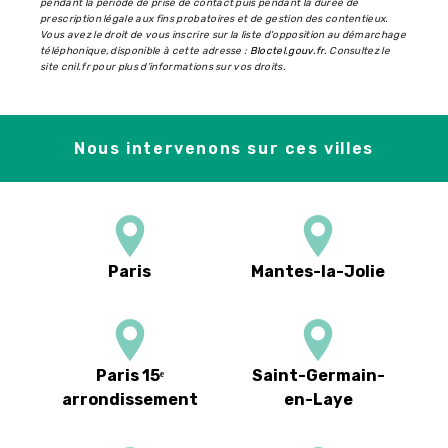
pendant la période de prise de contact puis pendant la durée de
prescription légale aux fins probatoires et de gestion des contentieux.
Vous avez le droit de vous inscrire sur la liste d'opposition au démarchage
téléphonique, disponible à cette adresse :
Bloctel.gouv.fr
. Consultez le
site cnil.fr pour plus d’informations sur vos droits.
Nous intervenons sur ces villes
Paris
Mantes-la-Jolie
Paris 15ᵉ
Saint-Germain-
arrondissement
en-Laye