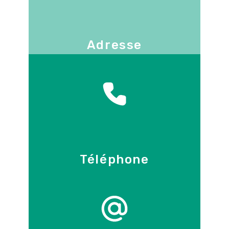
Adresse
130 -136 avenue Joseph Kessel
78960
Voisins-le-Bretonneux
Téléphone
09 86 55 70 71