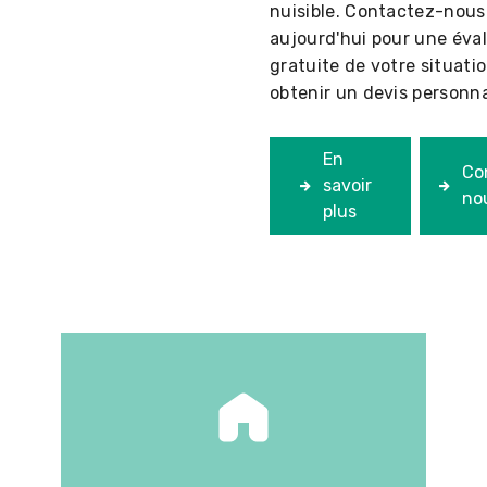
nuisible. Contactez-nous
aujourd'hui pour une éva
gratuite de votre situati
obtenir un devis personna
En
Co
savoir
no
plus