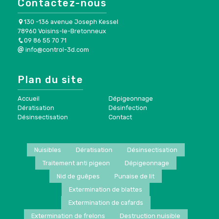
Contactez-nous
130 -136 avenue Joseph Kessel
78960 Voisins-le-Bretonneux
09 86 55 70 71
info@control-3d.com
Plan du site
Accueil
Dépigeonnage
Dératisation
Désinfection
Désinsectisation
Contact
Nuisibles
Dératisation
Désinsectisation
Traitement anti pigeon
Dépigeonnage
Nid de guêpes
Punaise de lit
Extermination de blattes
Extermination de cafards
Extermination de frelons
Destruction nuisible