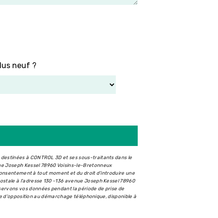
lus neuf ?
t destinées à CONTROL 3D et ses sous-traitants dans le
ue Joseph Kessel 78960 Voisins-le-Bretonneux
e consentement à tout moment et du droit d’introduire une
postale à l'adresse 130 -136 avenue Joseph Kessel 78960
nservons vos données pendant la période de prise de
iste d'opposition au démarchage téléphonique, disponible à