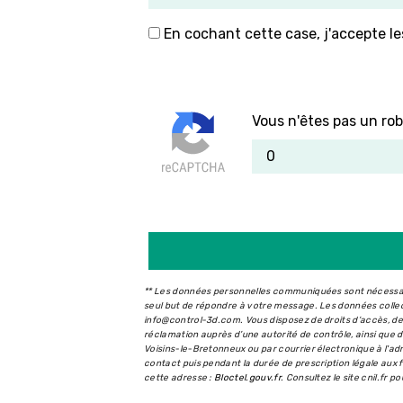
En cochant cette case, j'accepte le
Vous n'êtes pas un rob
** Les données personnelles communiquées sont nécessaire
seul but de répondre à votre message. Les données coll
info@control-3d.com. Vous disposez de droits d’accès, de r
réclamation auprès d’une autorité de contrôle, ainsi que
Voisins-le-Bretonneux ou par courrier électronique à l'a
contact puis pendant la durée de prescription légale aux f
cette adresse :
Bloctel.gouv.fr
. Consultez le site cnil.fr p