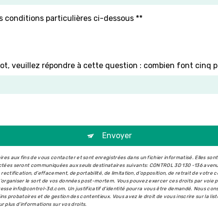
s conditions particulières ci-dessous **
ot, veuillez répondre à cette question : combien font cinq p
Envoyer
s aux fins de vous contacter et sont enregistrées dans un fichier informatisé. Elles son
ectées seront communiquées aux seuls destinataires suivants: CONTROL 3D 130 -136 aven
ectification, d’effacement, de portabilité, de limitation, d’opposition, de retrait de votr
 d’organiser le sort de vos données post-mortem. Vous pouvez exercer ces droits par voie 
dresse info@control-3d.com. Un justificatif d'identité pourra vous être demandé. Nous co
ins probatoires et de gestion des contentieux. Vous avez le droit de vous inscrire sur la l
our plus d’informations sur vos droits.