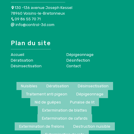
130 -136 avenue Joseph Kessel
78960 Voisins-le-Bretonneux
09 86 55 70 71
info@control-3d.com
Plan du site
Accueil
Dépigeonnage
Dératisation
Désinfection
Désinsectisation
Contact
Nuisibles
Dératisation
Désinsectisation
Traitement anti pigeon
Dépigeonnage
Nid de guêpes
Punaise de lit
Extermination de blattes
Extermination de cafards
Extermination de frelons
Destruction nuisible