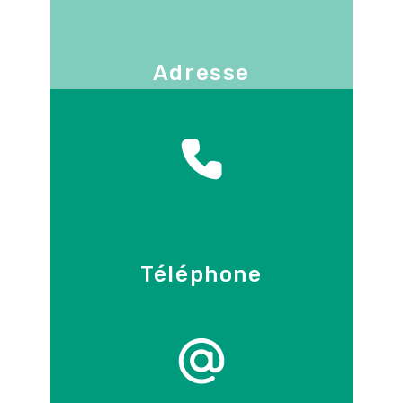
Adresse
130 -136 avenue Joseph Kessel
78960
Voisins-le-Bretonneux
Téléphone
09 86 55 70 71