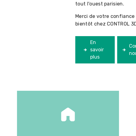
tout l'ouest parisien.
Merci de votre confiance 
bientôt chez CONTROL 3D
En
Co
savoir
no
plus