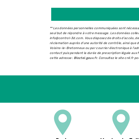
** Les données personnelles communiquées sont nécessaire
seul but de répondre à votre message. Les données coll
info@control-3d.com. Vous disposez de droits d’accès, de r
réclamation auprès d’une autorité de contrôle, ainsi que
Voisins-le-Bretonneux ou par courrier électronique à l'a
contact puis pendant la durée de prescription légale aux f
cette adresse :
Bloctel.gouv.fr
. Consultez le site cnil.fr p