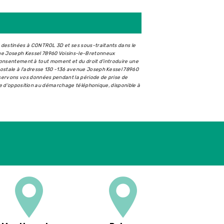
t destinées à CONTROL 3D et ses sous-traitants dans le
ue Joseph Kessel 78960 Voisins-le-Bretonneux
e consentement à tout moment et du droit d’introduire une
postale à l'adresse 130 -136 avenue Joseph Kessel 78960
nservons vos données pendant la période de prise de
iste d'opposition au démarchage téléphonique, disponible à