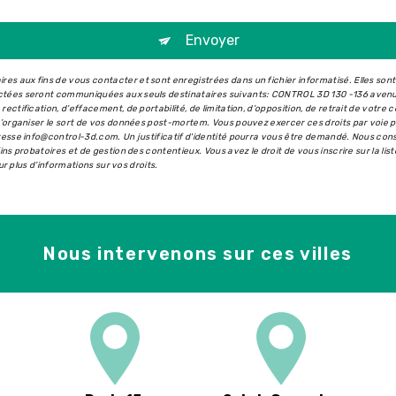
Envoyer
s aux fins de vous contacter et sont enregistrées dans un fichier informatisé. Elles son
ectées seront communiquées aux seuls destinataires suivants: CONTROL 3D 130 -136 aven
ectification, d’effacement, de portabilité, de limitation, d’opposition, de retrait de votr
 d’organiser le sort de vos données post-mortem. Vous pouvez exercer ces droits par voie 
dresse info@control-3d.com. Un justificatif d'identité pourra vous être demandé. Nous co
ins probatoires et de gestion des contentieux. Vous avez le droit de vous inscrire sur la l
our plus d’informations sur vos droits.
Nous intervenons sur ces villes