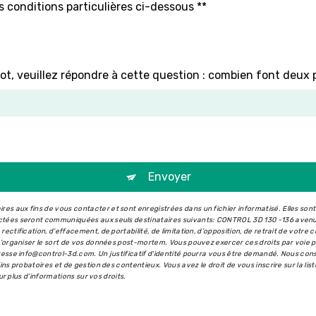
s conditions particulières ci-dessous **
ot, veuillez répondre à cette question : combien font deux p
Envoyer
s aux fins de vous contacter et sont enregistrées dans un fichier informatisé. Elles son
ectées seront communiquées aux seuls destinataires suivants: CONTROL 3D 130 -136 aven
ectification, d’effacement, de portabilité, de limitation, d’opposition, de retrait de votr
 d’organiser le sort de vos données post-mortem. Vous pouvez exercer ces droits par voie 
dresse info@control-3d.com. Un justificatif d'identité pourra vous être demandé. Nous co
ins probatoires et de gestion des contentieux. Vous avez le droit de vous inscrire sur la l
our plus d’informations sur vos droits.