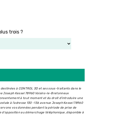
lus trois ?
t destinées à CONTROL 3D et ses sous-traitants dans le
ue Joseph Kessel 78960 Voisins-le-Bretonneux
e consentement à tout moment et du droit d’introduire une
postale à l'adresse 130 -136 avenue Joseph Kessel 78960
nservons vos données pendant la période de prise de
iste d'opposition au démarchage téléphonique, disponible à