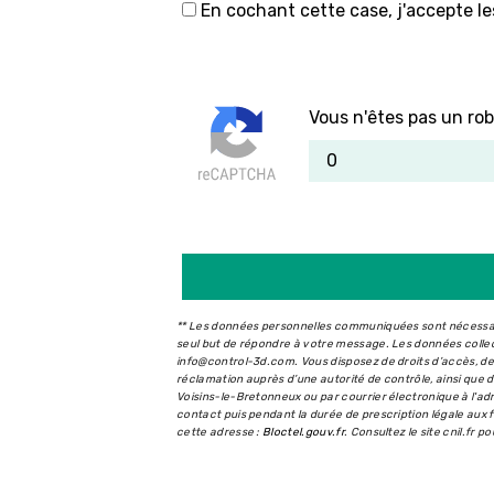
En cochant cette case, j'accepte le
Vous n'êtes pas un rob
** Les données personnelles communiquées sont nécessaire
seul but de répondre à votre message. Les données coll
info@control-3d.com. Vous disposez de droits d’accès, de r
réclamation auprès d’une autorité de contrôle, ainsi que
Voisins-le-Bretonneux ou par courrier électronique à l'a
contact puis pendant la durée de prescription légale aux f
cette adresse :
Bloctel.gouv.fr
. Consultez le site cnil.fr p