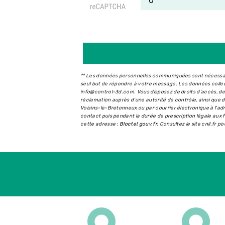
** Les données personnelles communiquées sont nécessaire
seul but de répondre à votre message. Les données coll
info@control-3d.com. Vous disposez de droits d’accès, de r
réclamation auprès d’une autorité de contrôle, ainsi que
Voisins-le-Bretonneux ou par courrier électronique à l'a
contact puis pendant la durée de prescription légale aux f
cette adresse :
Bloctel.gouv.fr
. Consultez le site cnil.fr p