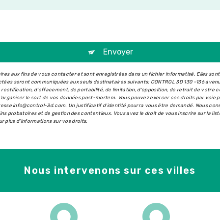
Envoyer
s aux fins de vous contacter et sont enregistrées dans un fichier informatisé. Elles son
ectées seront communiquées aux seuls destinataires suivants: CONTROL 3D 130 -136 aven
ectification, d’effacement, de portabilité, de limitation, d’opposition, de retrait de votr
 d’organiser le sort de vos données post-mortem. Vous pouvez exercer ces droits par voie 
dresse info@control-3d.com. Un justificatif d'identité pourra vous être demandé. Nous co
ins probatoires et de gestion des contentieux. Vous avez le droit de vous inscrire sur la l
our plus d’informations sur vos droits.
Nous intervenons sur ces villes