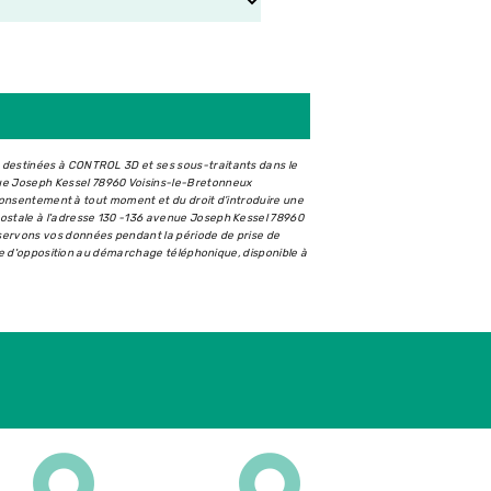
t destinées à CONTROL 3D et ses sous-traitants dans le
ue Joseph Kessel 78960 Voisins-le-Bretonneux
e consentement à tout moment et du droit d’introduire une
postale à l'adresse 130 -136 avenue Joseph Kessel 78960
nservons vos données pendant la période de prise de
iste d'opposition au démarchage téléphonique, disponible à