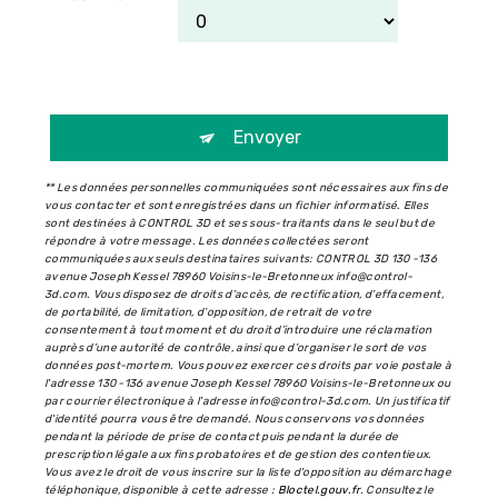
Envoyer
** Les données personnelles communiquées sont nécessaires aux fins de
vous contacter et sont enregistrées dans un fichier informatisé. Elles
sont destinées à CONTROL 3D et ses sous-traitants dans le seul but de
répondre à votre message. Les données collectées seront
communiquées aux seuls destinataires suivants: CONTROL 3D 130 -136
avenue Joseph Kessel 78960 Voisins-le-Bretonneux info@control-
3d.com. Vous disposez de droits d’accès, de rectification, d’effacement,
de portabilité, de limitation, d’opposition, de retrait de votre
consentement à tout moment et du droit d’introduire une réclamation
auprès d’une autorité de contrôle, ainsi que d’organiser le sort de vos
données post-mortem. Vous pouvez exercer ces droits par voie postale à
l'adresse 130 -136 avenue Joseph Kessel 78960 Voisins-le-Bretonneux ou
par courrier électronique à l'adresse info@control-3d.com. Un justificatif
d'identité pourra vous être demandé. Nous conservons vos données
pendant la période de prise de contact puis pendant la durée de
prescription légale aux fins probatoires et de gestion des contentieux.
Vous avez le droit de vous inscrire sur la liste d'opposition au démarchage
téléphonique, disponible à cette adresse :
Bloctel.gouv.fr
. Consultez le