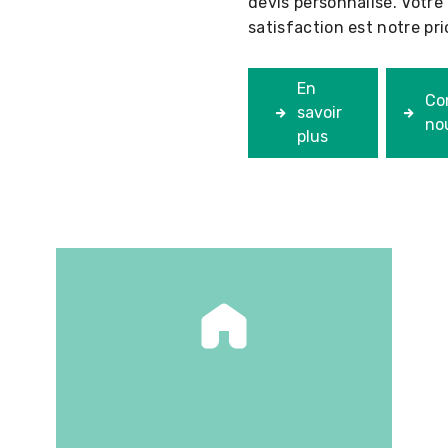
devis personnalisé. Votre
satisfaction est notre pri
En
Co
savoir
no
plus