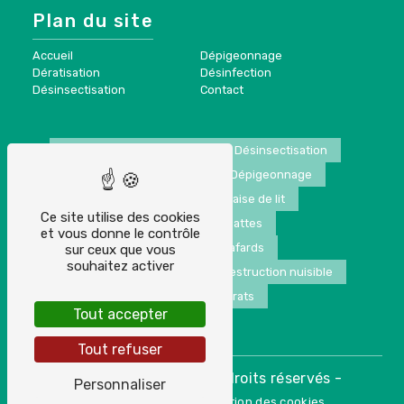
Plan du site
Accueil
Dépigeonnage
Dératisation
Désinfection
Désinsectisation
Contact
Nuisibles
Dératisation
Désinsectisation
Traitement anti pigeon
Dépigeonnage
Nid de guêpes
Punaise de lit
Ce site utilise des cookies
Extermination de blattes
et vous donne le contrôle
Extermination de cafards
sur ceux que vous
souhaitez activer
Extermination de frelons
Destruction nuisible
Extermination de rats
Tout accepter
Tout refuser
©
- 2026 - Tous droits réservés -
Vistalid
Personnaliser
-
Mentions légales
Gestion des cookies