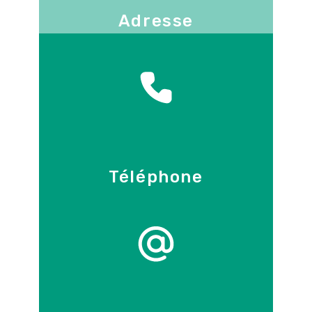
Adresse
130 -136 avenue Joseph Kessel
78960
Voisins-le-Bretonneux
Téléphone
09 86 55 70 71