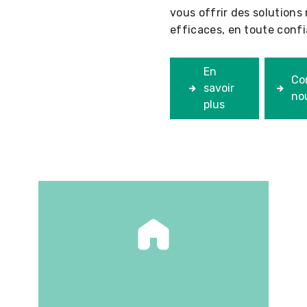
vous offrir des solutions 
efficaces, en toute conf
En
Co
savoir
no
plus