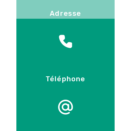
Adresse
130 -136 avenue Joseph Kessel
78960
Voisins-le-Bretonneux
Téléphone
09 86 55 70 71