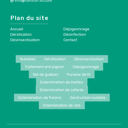
info@control-3d.com
Plan du site
Accueil
Dépigeonnage
Dératisation
Désinfection
Désinsectisation
Contact
Nuisibles
Dératisation
Désinsectisation
Traitement anti pigeon
Dépigeonnage
Nid de guêpes
Punaise de lit
Extermination de blattes
Extermination de cafards
Extermination de frelons
Destruction nuisible
Extermination de rats