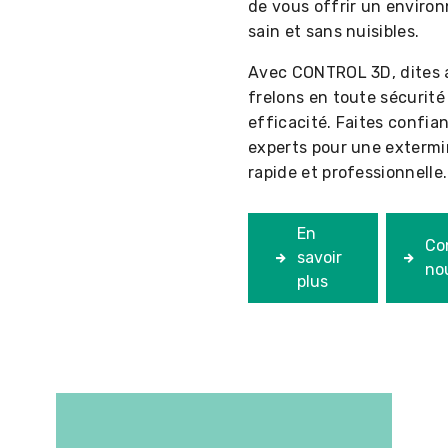
de vous offrir un enviro
sain et sans nuisibles.
Avec CONTROL 3D, dites 
frelons en toute sécurité
efficacité. Faites confia
experts pour une extermi
rapide et professionnelle.
En
Co
savoir
no
plus