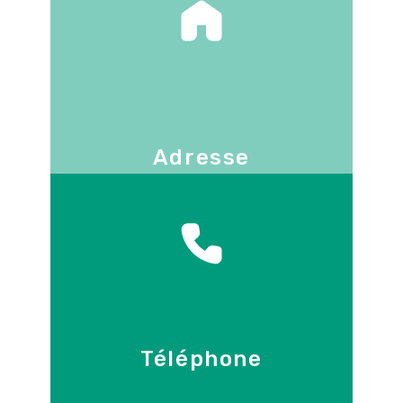
Adresse
130 -136 avenue Joseph Kessel
78960
Voisins-le-Bretonneux
Téléphone
09 86 55 70 71