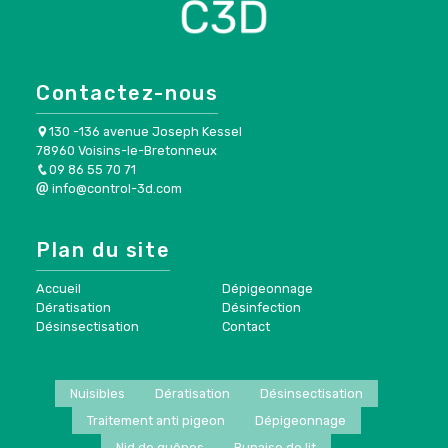
Contactez-nous
130 -136 avenue Joseph Kessel
78960 Voisins-le-Bretonneux
09 86 55 70 71
info@control-3d.com
Plan du site
Accueil
Dépigeonnage
Dératisation
Désinfection
Désinsectisation
Contact
Nuisibles
Dératisation
Désinsectisation
Traitement anti pigeon
Dépigeonnage
Nid de guêpes
Punaise de lit