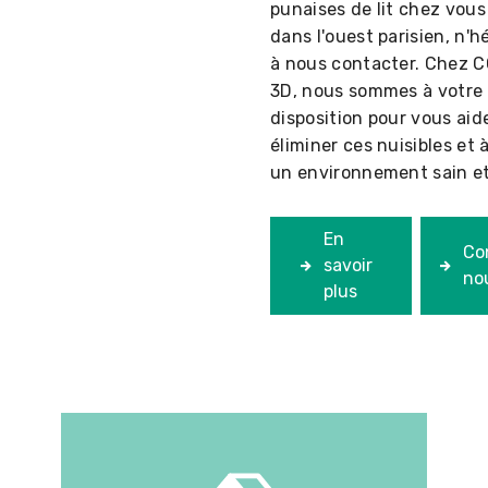
punaises de lit chez vous
dans l'ouest parisien, n'h
à nous contacter. Chez
3D, nous sommes à votre
disposition pour vous aid
éliminer ces nuisibles et 
un environnement sain et
En
Co
savoir
no
plus