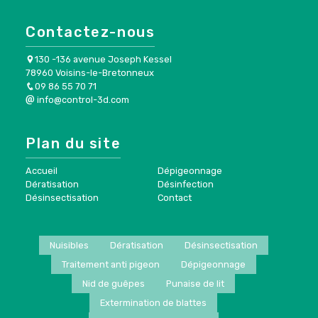
Contactez-nous
130 -136 avenue Joseph Kessel
78960 Voisins-le-Bretonneux
09 86 55 70 71
info@control-3d.com
Plan du site
Accueil
Dépigeonnage
Dératisation
Désinfection
Désinsectisation
Contact
Nuisibles
Dératisation
Désinsectisation
Traitement anti pigeon
Dépigeonnage
Nid de guêpes
Punaise de lit
Extermination de blattes