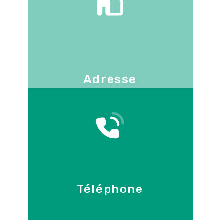
Adresse
130 -136 avenue Joseph Kessel
78960
Voisins-le-Bretonneux
Téléphone
09 86 55 70 71