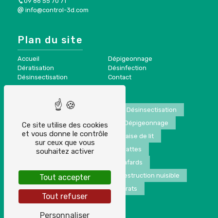
09 86 55 70 71
info@control-3d.com
Plan du site
Accueil
Dépigeonnage
Dératisation
Désinfection
Désinsectisation
Contact
Nuisibles
Dératisation
Désinsectisation
Traitement anti pigeon
Dépigeonnage
Ce site utilise des cookies
et vous donne le contrôle
Nid de guêpes
Punaise de lit
sur ceux que vous
Extermination de blattes
souhaitez activer
Extermination de cafards
Extermination de frelons
Destruction nuisible
Tout accepter
Extermination de rats
Tout refuser
Personnaliser