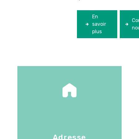
En
Co
savoir
no
plus
Adresse