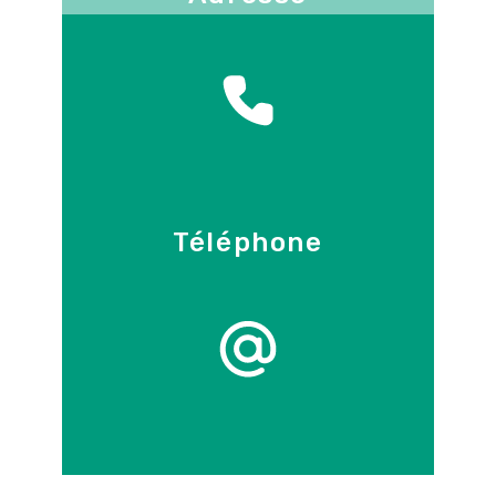
130 -136 avenue Joseph Kessel
78960
Voisins-le-Bretonneux
Téléphone
09 86 55 70 71
E-mail