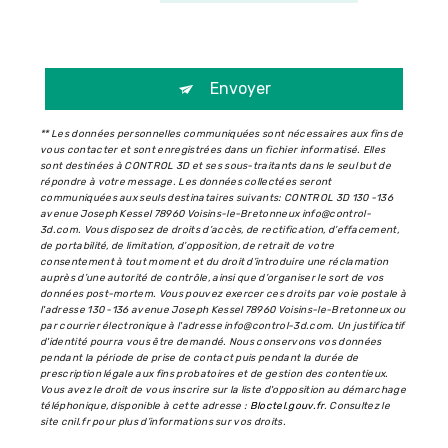
Envoyer
** Les données personnelles communiquées sont nécessaires aux fins de
vous contacter et sont enregistrées dans un fichier informatisé. Elles
sont destinées à CONTROL 3D et ses sous-traitants dans le seul but de
répondre à votre message. Les données collectées seront
communiquées aux seuls destinataires suivants: CONTROL 3D 130 -136
avenue Joseph Kessel 78960 Voisins-le-Bretonneux info@control-
3d.com. Vous disposez de droits d’accès, de rectification, d’effacement,
de portabilité, de limitation, d’opposition, de retrait de votre
consentement à tout moment et du droit d’introduire une réclamation
auprès d’une autorité de contrôle, ainsi que d’organiser le sort de vos
données post-mortem. Vous pouvez exercer ces droits par voie postale à
l'adresse 130 -136 avenue Joseph Kessel 78960 Voisins-le-Bretonneux ou
par courrier électronique à l'adresse info@control-3d.com. Un justificatif
d'identité pourra vous être demandé. Nous conservons vos données
pendant la période de prise de contact puis pendant la durée de
prescription légale aux fins probatoires et de gestion des contentieux.
Vous avez le droit de vous inscrire sur la liste d'opposition au démarchage
téléphonique, disponible à cette adresse :
Bloctel.gouv.fr
. Consultez le
site cnil.fr pour plus d’informations sur vos droits.