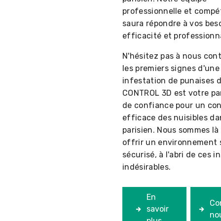
professionnelle et compé
saura répondre à vos bes
efficacité et professionn
N'hésitez pas à nous con
les premiers signes d'une
infestation de punaises de
CONTROL 3D est votre pa
de confiance pour un con
efficace des nuisibles da
parisien. Nous sommes là
offrir un environnement 
sécurisé, à l'abri de ces i
indésirables.
En
Co
savoir
no
plus