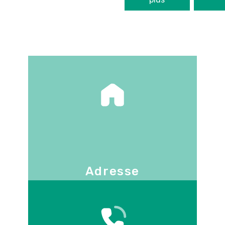
Adresse
130 -136 avenue Joseph Kessel
78960
Voisins-le-Bretonneux