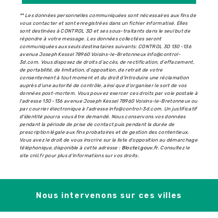
** Les données personnelles communiquées sont nécessaires aux fins de
vous contacter et sont enregistrées dans un fichier informatisé. Elles
sont destinées à CONTROL 3D et ses sous-traitants dans le seul but de
répondre à votre message. Les données collectées seront
communiquées aux seuls destinataires suivants: CONTROL 3D 130 -136
avenue Joseph Kessel 78960 Voisins-le-Bretonneux info@control-
3d.com. Vous disposez de droits d’accès, de rectification, d’effacement,
de portabilité, de limitation, d’opposition, de retrait de votre
consentement à tout moment et du droit d’introduire une réclamation
auprès d’une autorité de contrôle, ainsi que d’organiser le sort de vos
données post-mortem. Vous pouvez exercer ces droits par voie postale à
l'adresse 130 -136 avenue Joseph Kessel 78960 Voisins-le-Bretonneux ou
par courrier électronique à l'adresse info@control-3d.com. Un justificatif
d'identité pourra vous être demandé. Nous conservons vos données
pendant la période de prise de contact puis pendant la durée de
prescription légale aux fins probatoires et de gestion des contentieux.
Vous avez le droit de vous inscrire sur la liste d'opposition au démarchage
téléphonique, disponible à cette adresse :
Bloctel.gouv.fr
. Consultez le
site cnil.fr pour plus d’informations sur vos droits.
Nous intervenons sur ces villes