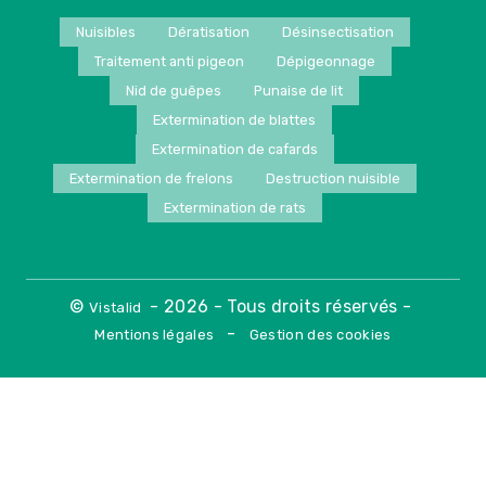
Nuisibles
Dératisation
Désinsectisation
Traitement anti pigeon
Dépigeonnage
Nid de guêpes
Punaise de lit
Extermination de blattes
Extermination de cafards
Extermination de frelons
Destruction nuisible
Extermination de rats
©
- 2026 - Tous droits réservés -
Vistalid
-
Mentions légales
Gestion des cookies