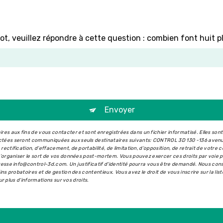
ot, veuillez répondre à cette question : combien font huit p
Envoyer
s aux fins de vous contacter et sont enregistrées dans un fichier informatisé. Elles son
ectées seront communiquées aux seuls destinataires suivants: CONTROL 3D 130 -136 aven
ectification, d’effacement, de portabilité, de limitation, d’opposition, de retrait de votr
 d’organiser le sort de vos données post-mortem. Vous pouvez exercer ces droits par voie 
dresse info@control-3d.com. Un justificatif d'identité pourra vous être demandé. Nous co
ins probatoires et de gestion des contentieux. Vous avez le droit de vous inscrire sur la l
our plus d’informations sur vos droits.