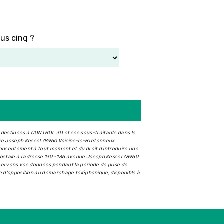
lus cinq ?
t destinées à CONTROL 3D et ses sous-traitants dans le
ue Joseph Kessel 78960 Voisins-le-Bretonneux
e consentement à tout moment et du droit d’introduire une
postale à l'adresse 130 -136 avenue Joseph Kessel 78960
nservons vos données pendant la période de prise de
iste d'opposition au démarchage téléphonique, disponible à