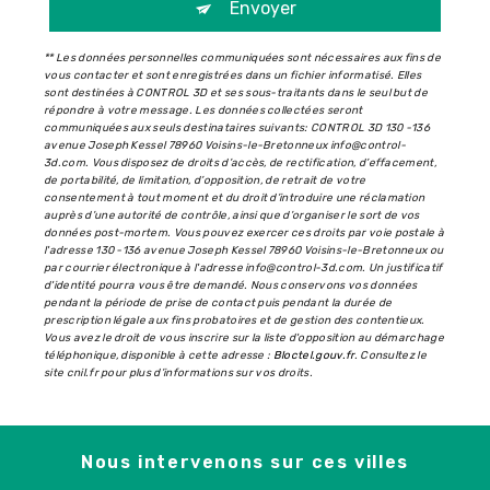
Envoyer
** Les données personnelles communiquées sont nécessaires aux fins de
vous contacter et sont enregistrées dans un fichier informatisé. Elles
sont destinées à CONTROL 3D et ses sous-traitants dans le seul but de
répondre à votre message. Les données collectées seront
communiquées aux seuls destinataires suivants: CONTROL 3D 130 -136
avenue Joseph Kessel 78960 Voisins-le-Bretonneux info@control-
3d.com. Vous disposez de droits d’accès, de rectification, d’effacement,
de portabilité, de limitation, d’opposition, de retrait de votre
consentement à tout moment et du droit d’introduire une réclamation
auprès d’une autorité de contrôle, ainsi que d’organiser le sort de vos
données post-mortem. Vous pouvez exercer ces droits par voie postale à
l'adresse 130 -136 avenue Joseph Kessel 78960 Voisins-le-Bretonneux ou
par courrier électronique à l'adresse info@control-3d.com. Un justificatif
d'identité pourra vous être demandé. Nous conservons vos données
pendant la période de prise de contact puis pendant la durée de
prescription légale aux fins probatoires et de gestion des contentieux.
Vous avez le droit de vous inscrire sur la liste d'opposition au démarchage
téléphonique, disponible à cette adresse :
Bloctel.gouv.fr
. Consultez le
site cnil.fr pour plus d’informations sur vos droits.
Nous intervenons sur ces villes