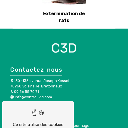
Extermination de
rats
Contactez-nous
130 -136 avenue Joseph Kessel
78960 Voisins-le-Bretonneux
09 86 55 70 71
info@control-3d.com
Plan du site
Ce site utilise des cookies
Accueil
Dépigeonnage