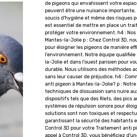
de pigeons qui envahissent votre espace
peuvent être une nuisance importante, 
soucis d'hygiène et même des risques pou
est essentiel de mettre en place un tra
protéger votre environnement. h4 : Nos 
Mantes-la-Jolie p : Chez Control 3D, no
pour éloigner les pigeons de manière ef
l'environnement. Notre équipe qualifiée
la-Jolie et dans l'ouest parisien pour 
durable. Nous utilisons des méthodes ad
sans leur causer de préjudice. h4 : Co
anti pigeon à Mantes-la-Jolie? p : Notre 
techniques de dissuasion sans nuire au
dispositifs tels que des filets, des pics 
systèmes de répulsion sonore pour éloig
solutions sont non toxiques et respect
garantissant la sécurité des habitants 
Control 3D pour votre Traitement anti p
appel à Control 3D, vous bénéficiez d'u