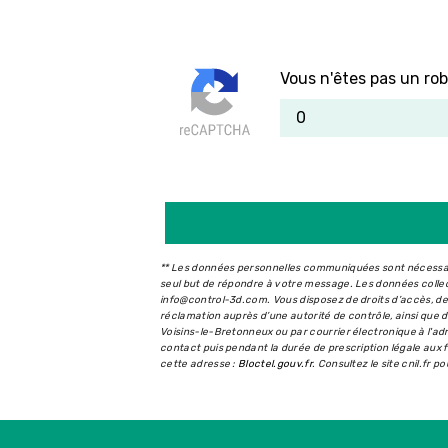
Vous n'êtes pas un rob
** Les données personnelles communiquées sont nécessaire
seul but de répondre à votre message. Les données coll
info@control-3d.com. Vous disposez de droits d’accès, de r
réclamation auprès d’une autorité de contrôle, ainsi que
Voisins-le-Bretonneux ou par courrier électronique à l'a
contact puis pendant la durée de prescription légale aux f
cette adresse :
Bloctel.gouv.fr
. Consultez le site cnil.fr p