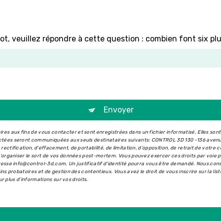
ot, veuillez répondre à cette question : combien font six pl
Envoyer
s aux fins de vous contacter et sont enregistrées dans un fichier informatisé. Elles son
ectées seront communiquées aux seuls destinataires suivants: CONTROL 3D 130 -136 aven
ectification, d’effacement, de portabilité, de limitation, d’opposition, de retrait de votr
 d’organiser le sort de vos données post-mortem. Vous pouvez exercer ces droits par voie 
dresse info@control-3d.com. Un justificatif d'identité pourra vous être demandé. Nous co
ins probatoires et de gestion des contentieux. Vous avez le droit de vous inscrire sur la l
our plus d’informations sur vos droits.