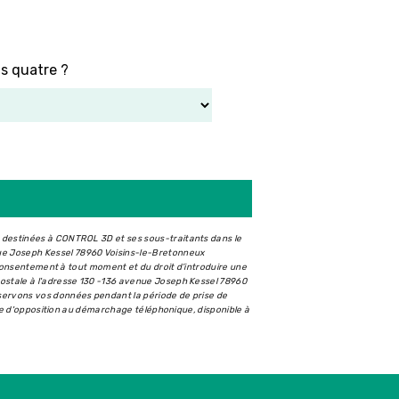
us quatre ?
t destinées à CONTROL 3D et ses sous-traitants dans le
ue Joseph Kessel 78960 Voisins-le-Bretonneux
e consentement à tout moment et du droit d’introduire une
postale à l'adresse 130 -136 avenue Joseph Kessel 78960
nservons vos données pendant la période de prise de
iste d'opposition au démarchage téléphonique, disponible à