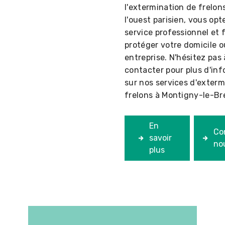
l'extermination de frelon
l'ouest parisien, vous op
service professionnel et 
protéger votre domicile o
entreprise. N'hésitez pas
contacter pour plus d'in
sur nos services d'exterm
frelons à Montigny-le-B
En
Co
savoir
no
plus