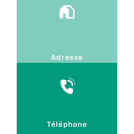
Adresse
130 -136 avenue Joseph Kessel
78960
Voisins-le-Bretonneux
Téléphone
09 86 55 70 71