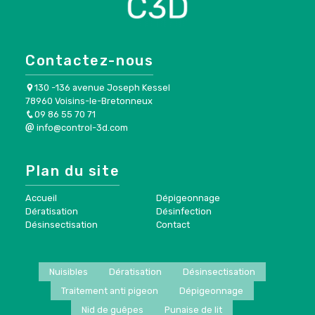
Contactez-nous
130 -136 avenue Joseph Kessel
78960 Voisins-le-Bretonneux
09 86 55 70 71
info@control-3d.com
Plan du site
Accueil
Dépigeonnage
Dératisation
Désinfection
Désinsectisation
Contact
Nuisibles
Dératisation
Désinsectisation
Traitement anti pigeon
Dépigeonnage
Nid de guêpes
Punaise de lit