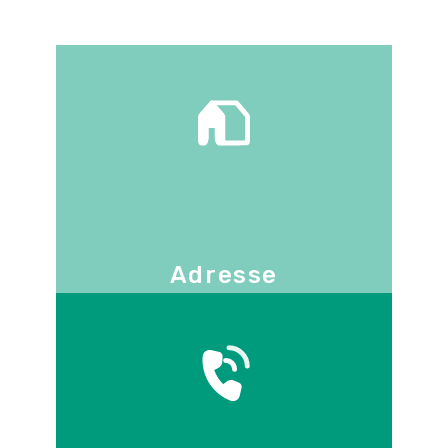
Adresse
130 -136 avenue Joseph Kessel
78960
Voisins-le-Bretonneux