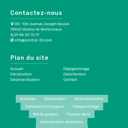
Contactez-nous
130 -136 avenue Joseph Kessel
78960 Voisins-le-Bretonneux
09 86 55 70 71
info@control-3d.com
Plan du site
Accueil
Dépigeonnage
Dératisation
Désinfection
Désinsectisation
Contact
Nuisibles
Dératisation
Désinsectisation
Traitement anti pigeon
Dépigeonnage
Nid de guêpes
Punaise de lit
Extermination de blattes