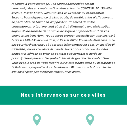
répondre à votre message. Les données collectées seront
communiquées aux seuls destinataires suivants: CONTROL 3D 130 -136
avenue Joseph Kessel 78960 Voisins-le-Bretonneux info@control-
3d.com. Vous disposez de droits d’accès, de rectification, d’effacement,
de portabilité, de limitation, d’opposition, de retrait de votre
consentement à tout moment et du droit d’introduire une réclamation
auprès d’une autorité de contrôle, ainsi que d’organiser le sort de vos
données post-mortem. Vous pouvez exercer ces droits par voie postale à
l'adresse 130 -136 avenue Joseph Kessel 78960 Voisins-le-Bretonneux ou
par courrier électronique à l'adresse info@control-3d.com. Un justificatif
d'identité pourra vous être demandé. Nous conservons vos données
pendant la période de prise de contact puis pendant la durée de
prescription légale aux fins probatoires et de gestion des contentieux.
Vous avez le droit de vous inscrire sur la liste d'opposition au démarchage
téléphonique, disponible à cette adresse :
Bloctel.gouv.fr
. Consultez le
site cnil.fr pour plus d’informations sur vos droits.
Nous intervenons sur ces villes