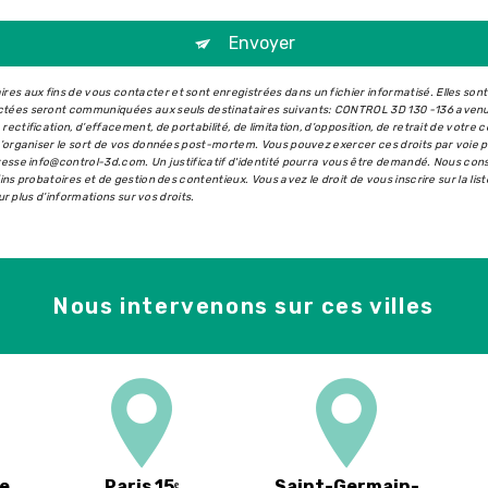
Envoyer
s aux fins de vous contacter et sont enregistrées dans un fichier informatisé. Elles son
ectées seront communiquées aux seuls destinataires suivants: CONTROL 3D 130 -136 aven
ectification, d’effacement, de portabilité, de limitation, d’opposition, de retrait de votr
 d’organiser le sort de vos données post-mortem. Vous pouvez exercer ces droits par voie 
dresse info@control-3d.com. Un justificatif d'identité pourra vous être demandé. Nous co
ins probatoires et de gestion des contentieux. Vous avez le droit de vous inscrire sur la l
our plus d’informations sur vos droits.
Nous intervenons sur ces villes
e
Paris 15ᵉ
Saint-Germain-