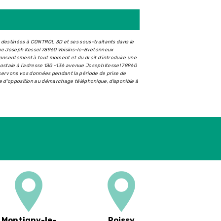
t destinées à CONTROL 3D et ses sous-traitants dans le
ue Joseph Kessel 78960 Voisins-le-Bretonneux
e consentement à tout moment et du droit d’introduire une
postale à l'adresse 130 -136 avenue Joseph Kessel 78960
nservons vos données pendant la période de prise de
iste d'opposition au démarchage téléphonique, disponible à
Montigny-le-
Poissy