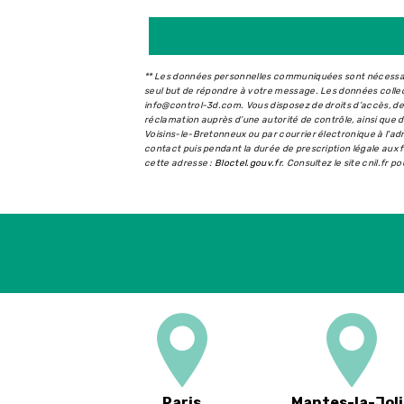
** Les données personnelles communiquées sont nécessaire
seul but de répondre à votre message. Les données coll
info@control-3d.com. Vous disposez de droits d’accès, de r
réclamation auprès d’une autorité de contrôle, ainsi que
Voisins-le-Bretonneux ou par courrier électronique à l'a
contact puis pendant la durée de prescription légale aux f
cette adresse :
Bloctel.gouv.fr
. Consultez le site cnil.fr p
Paris
Mantes-la-Joli