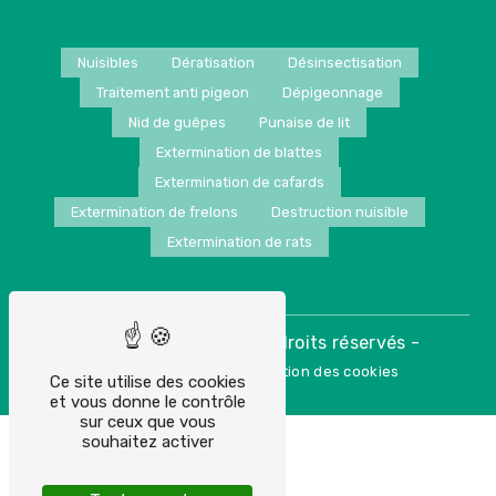
Nuisibles
Dératisation
Désinsectisation
Traitement anti pigeon
Dépigeonnage
Nid de guêpes
Punaise de lit
Extermination de blattes
Extermination de cafards
Extermination de frelons
Destruction nuisible
Extermination de rats
©
- 2026 - Tous droits réservés -
Vistalid
-
Mentions légales
Gestion des cookies
Ce site utilise des cookies
et vous donne le contrôle
sur ceux que vous
souhaitez activer