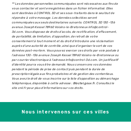
** Les données personnelles communiquées sont nécessaires aux fins de
vous contacter et sont enregistrées dans un fichier informatisé. Elles
sont destinées à CONTROL 3D et ses sous-traitants dans le seul but de
répondre à votre message. Les données collectées seront
communiquées aux seuls destinataires suivants: CONTROL 3D 130 -136
avenue Joseph Kessel 78960 Voisins-le-Bretonneux info@control-
3d.com. Vous disposez de droits d’accès, de rectification, d’effacement,
de portabilité, de limitation, d’opposition, de retrait de votre
consentement à tout moment et du droit d’introduire une réclamation
auprès d’une autorité de contrôle, ainsi que d’organiser le sort de vos
données post-mortem. Vous pouvez exercer ces droits par voie postale à
l'adresse 130 -136 avenue Joseph Kessel 78960 Voisins-le-Bretonneux ou
par courrier électronique à l'adresse info@control-3d.com. Un justificatif
d'identité pourra vous être demandé. Nous conservons vos données
pendant la période de prise de contact puis pendant la durée de
prescription légale aux fins probatoires et de gestion des contentieux.
Vous avez le droit de vous inscrire sur la liste d'opposition au démarchage
téléphonique, disponible à cette adresse :
Bloctel.gouv.fr
. Consultez le
site cnil.fr pour plus d’informations sur vos droits.
Nous intervenons sur ces villes