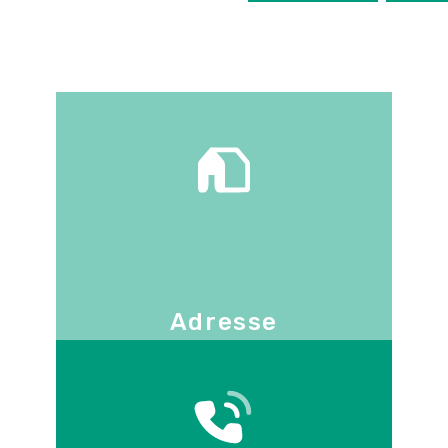
Adresse
130 -136 avenue Joseph Kessel
78960
Voisins-le-Bretonneux