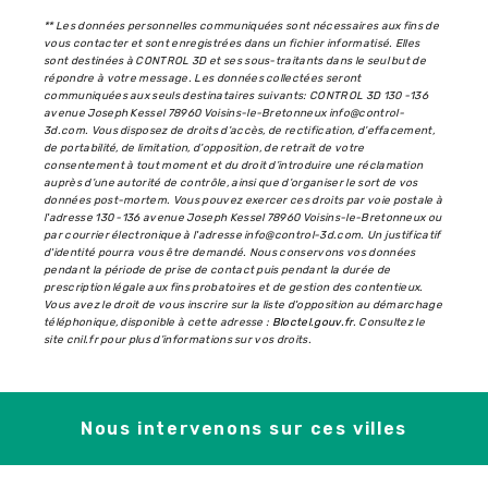
** Les données personnelles communiquées sont nécessaires aux fins de
vous contacter et sont enregistrées dans un fichier informatisé. Elles
sont destinées à CONTROL 3D et ses sous-traitants dans le seul but de
répondre à votre message. Les données collectées seront
communiquées aux seuls destinataires suivants: CONTROL 3D 130 -136
avenue Joseph Kessel 78960 Voisins-le-Bretonneux info@control-
3d.com. Vous disposez de droits d’accès, de rectification, d’effacement,
de portabilité, de limitation, d’opposition, de retrait de votre
consentement à tout moment et du droit d’introduire une réclamation
auprès d’une autorité de contrôle, ainsi que d’organiser le sort de vos
données post-mortem. Vous pouvez exercer ces droits par voie postale à
l'adresse 130 -136 avenue Joseph Kessel 78960 Voisins-le-Bretonneux ou
par courrier électronique à l'adresse info@control-3d.com. Un justificatif
d'identité pourra vous être demandé. Nous conservons vos données
pendant la période de prise de contact puis pendant la durée de
prescription légale aux fins probatoires et de gestion des contentieux.
Vous avez le droit de vous inscrire sur la liste d'opposition au démarchage
téléphonique, disponible à cette adresse :
Bloctel.gouv.fr
. Consultez le
site cnil.fr pour plus d’informations sur vos droits.
Nous intervenons sur ces villes