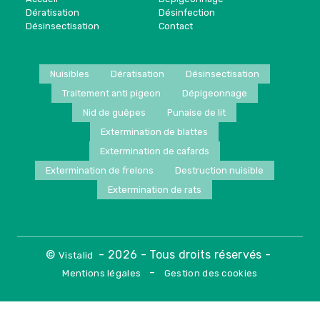
Dératisation
Désinfection
Désinsectisation
Contact
Nuisibles
Dératisation
Désinsectisation
Traitement anti pigeon
Dépigeonnage
Nid de guêpes
Punaise de lit
Extermination de blattes
Extermination de cafards
Extermination de frelons
Destruction nuisible
Extermination de rats
©
- 2026 - Tous droits réservés -
Vistalid
-
Mentions légales
Gestion des cookies