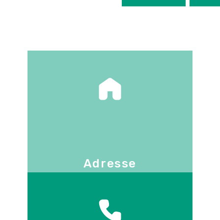
Adresse
130 -136 avenue Joseph Kessel
78960
Voisins-le-Bretonneux