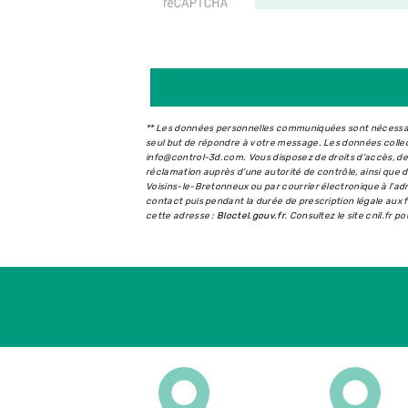
** Les données personnelles communiquées sont nécessaire
seul but de répondre à votre message. Les données coll
info@control-3d.com. Vous disposez de droits d’accès, de r
réclamation auprès d’une autorité de contrôle, ainsi que
Voisins-le-Bretonneux ou par courrier électronique à l'a
contact puis pendant la durée de prescription légale aux f
cette adresse :
Bloctel.gouv.fr
. Consultez le site cnil.fr p