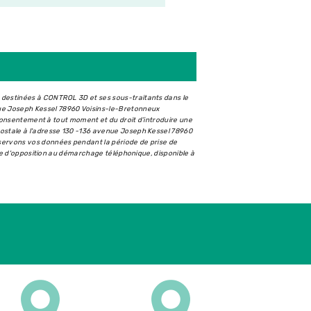
t destinées à CONTROL 3D et ses sous-traitants dans le
ue Joseph Kessel 78960 Voisins-le-Bretonneux
e consentement à tout moment et du droit d’introduire une
postale à l'adresse 130 -136 avenue Joseph Kessel 78960
nservons vos données pendant la période de prise de
iste d'opposition au démarchage téléphonique, disponible à