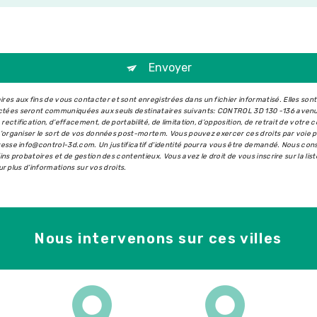
Envoyer
s aux fins de vous contacter et sont enregistrées dans un fichier informatisé. Elles son
ectées seront communiquées aux seuls destinataires suivants: CONTROL 3D 130 -136 aven
ectification, d’effacement, de portabilité, de limitation, d’opposition, de retrait de votr
 d’organiser le sort de vos données post-mortem. Vous pouvez exercer ces droits par voie 
dresse info@control-3d.com. Un justificatif d'identité pourra vous être demandé. Nous co
ins probatoires et de gestion des contentieux. Vous avez le droit de vous inscrire sur la l
our plus d’informations sur vos droits.
Nous intervenons sur ces villes