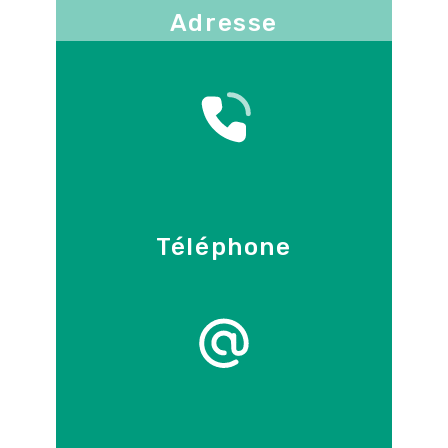
Adresse
130 -136 avenue Joseph Kessel
78960
Voisins-le-Bretonneux
Téléphone
09 86 55 70 71