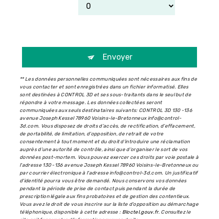
Envoyer
** Les données personnelles communiquées sont nécessaires aux fins de
vous contacter et sont enregistrées dans un fichier informatisé. Elles
sont destinées à CONTROL 3D et ses sous-traitants dans le seul but de
répondre à votre message. Les données collectées seront
communiquées aux seuls destinataires suivants: CONTROL 3D 130 -136
avenue Joseph Kessel 78960 Voisins-le-Bretonneux info@control-
3d.com. Vous disposez de droits d’accès, de rectification, d’effacement,
de portabilité, de limitation, d’opposition, de retrait de votre
consentement à tout moment et du droit d’introduire une réclamation
auprès d’une autorité de contrôle, ainsi que d’organiser le sort de vos
données post-mortem. Vous pouvez exercer ces droits par voie postale à
l'adresse 130 -136 avenue Joseph Kessel 78960 Voisins-le-Bretonneux ou
par courrier électronique à l'adresse info@control-3d.com. Un justificatif
d'identité pourra vous être demandé. Nous conservons vos données
pendant la période de prise de contact puis pendant la durée de
prescription légale aux fins probatoires et de gestion des contentieux.
Vous avez le droit de vous inscrire sur la liste d'opposition au démarchage
téléphonique, disponible à cette adresse :
Bloctel.gouv.fr
. Consultez le