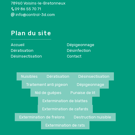
78960 Voisins-le-Bretonneux
09 86 55 70 71
info@control-3d.com
Plan du site
Accueil
Dépigeonnage
Dératisation
Désinfection
Désinsectisation
Contact
Nuisibles
Dératisation
Désinsectisation
Traitement anti pigeon
Dépigeonnage
Nid de guêpes
Punaise de lit
Extermination de blattes
Extermination de cafards
Extermination de frelons
Destruction nuisible
Extermination de rats