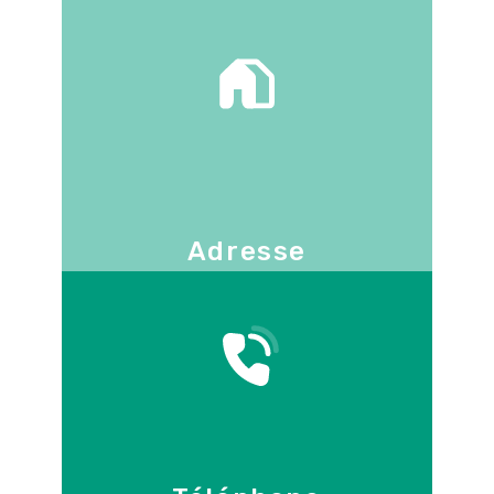
Adresse
130 -136 avenue Joseph Kessel
78960
Voisins-le-Bretonneux