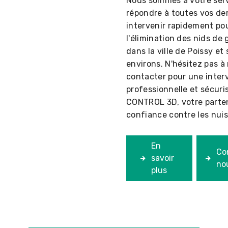
Nous sommes à votre ser
répondre à toutes vos d
intervenir rapidement po
l'élimination des nids de
dans la ville de Poissy et 
environs. N'hésitez pas à
contacter pour une inter
professionnelle et sécuri
CONTROL 3D, votre parte
confiance contre les nuis
En
Co
savoir
no
plus