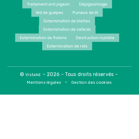
Traitement anti pigeon
Dépigeonnage
Nid de guêpes
Punaise de lit
Extermination de blattes
Extermination de cafards
Extermination de frelons
Destruction nuisible
Extermination de rats
©
- 2026 - Tous droits réservés -
Vistalid
-
Mentions légales
Gestion des cookies