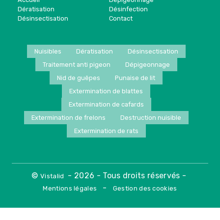
Dératisation
Désinfection
Désinsectisation
Contact
Nuisibles
Dératisation
Désinsectisation
Traitement anti pigeon
Dépigeonnage
Nid de guêpes
Punaise de lit
Extermination de blattes
Extermination de cafards
Extermination de frelons
Destruction nuisible
Extermination de rats
©
- 2026 - Tous droits réservés -
Vistalid
-
Mentions légales
Gestion des cookies