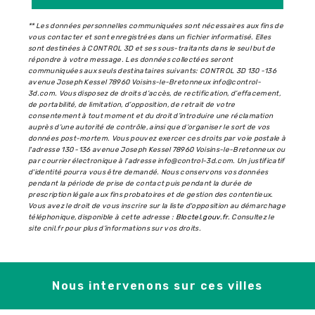
** Les données personnelles communiquées sont nécessaires aux fins de
vous contacter et sont enregistrées dans un fichier informatisé. Elles
sont destinées à CONTROL 3D et ses sous-traitants dans le seul but de
répondre à votre message. Les données collectées seront
communiquées aux seuls destinataires suivants: CONTROL 3D 130 -136
avenue Joseph Kessel 78960 Voisins-le-Bretonneux info@control-
3d.com. Vous disposez de droits d’accès, de rectification, d’effacement,
de portabilité, de limitation, d’opposition, de retrait de votre
consentement à tout moment et du droit d’introduire une réclamation
auprès d’une autorité de contrôle, ainsi que d’organiser le sort de vos
données post-mortem. Vous pouvez exercer ces droits par voie postale à
l'adresse 130 -136 avenue Joseph Kessel 78960 Voisins-le-Bretonneux ou
par courrier électronique à l'adresse info@control-3d.com. Un justificatif
d'identité pourra vous être demandé. Nous conservons vos données
pendant la période de prise de contact puis pendant la durée de
prescription légale aux fins probatoires et de gestion des contentieux.
Vous avez le droit de vous inscrire sur la liste d'opposition au démarchage
téléphonique, disponible à cette adresse :
Bloctel.gouv.fr
. Consultez le
site cnil.fr pour plus d’informations sur vos droits.
Nous intervenons sur ces villes