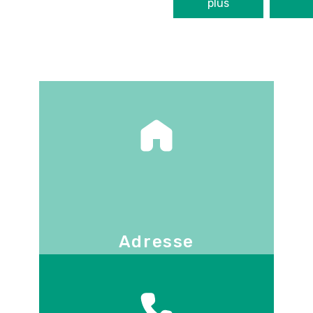
plus
Adresse
130 -136 avenue Joseph Kessel
78960
Voisins-le-Bretonneux