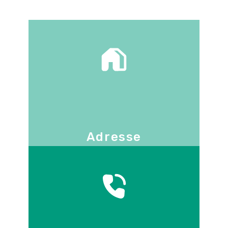
Adresse
130 -136 avenue Joseph Kessel
78960
Voisins-le-Bretonneux