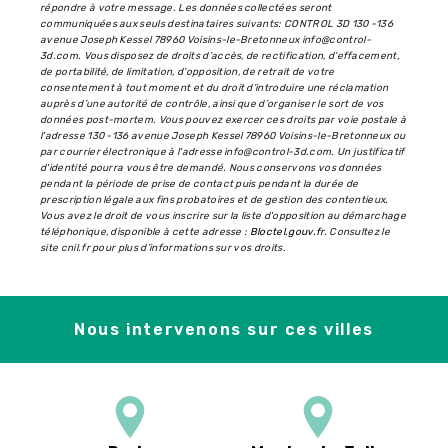
répondre à votre message. Les données collectées seront
communiquées aux seuls destinataires suivants: CONTROL 3D 130 -136
avenue Joseph Kessel 78960 Voisins-le-Bretonneux info@control-
3d.com. Vous disposez de droits d’accès, de rectification, d’effacement,
de portabilité, de limitation, d’opposition, de retrait de votre
consentement à tout moment et du droit d’introduire une réclamation
auprès d’une autorité de contrôle, ainsi que d’organiser le sort de vos
données post-mortem. Vous pouvez exercer ces droits par voie postale à
l'adresse 130 -136 avenue Joseph Kessel 78960 Voisins-le-Bretonneux ou
par courrier électronique à l'adresse info@control-3d.com. Un justificatif
d'identité pourra vous être demandé. Nous conservons vos données
pendant la période de prise de contact puis pendant la durée de
prescription légale aux fins probatoires et de gestion des contentieux.
Vous avez le droit de vous inscrire sur la liste d'opposition au démarchage
téléphonique, disponible à cette adresse :
Bloctel.gouv.fr
. Consultez le
site cnil.fr pour plus d’informations sur vos droits.
Nous intervenons sur ces villes