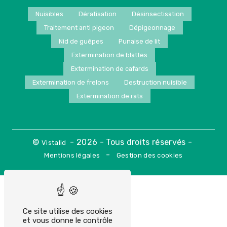
Nuisibles
Dératisation
Désinsectisation
Traitement anti pigeon
Dépigeonnage
Nid de guêpes
Punaise de lit
Extermination de blattes
Extermination de cafards
Extermination de frelons
Destruction nuisible
Extermination de rats
©
- 2026 - Tous droits réservés -
Vistalid
-
Mentions légales
Gestion des cookies
Ce site utilise des cookies
et vous donne le contrôle