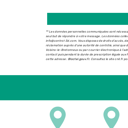
** Les données personnelles communiquées sont nécessaire
seul but de répondre à votre message. Les données coll
info@control-3d.com. Vous disposez de droits d’accès, de r
réclamation auprès d’une autorité de contrôle, ainsi que
Voisins-le-Bretonneux ou par courrier électronique à l'a
contact puis pendant la durée de prescription légale aux f
cette adresse :
Bloctel.gouv.fr
. Consultez le site cnil.fr p