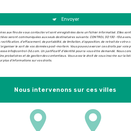
Envoyer
s aux fins de vous contacter et sont enregistrées dans un fichier informatisé. Elles son
ectées seront communiquées aux seuls destinataires suivants: CONTROL 3D 130 -136 aven
ectification, d’effacement, de portabilité, de limitation, d’opposition, de retrait de votr
 d’organiser le sort de vos données post-mortem. Vous pouvez exercer ces droits par voie 
dresse info@control-3d.com. Un justificatif d'identité pourra vous être demandé. Nous co
ins probatoires et de gestion des contentieux. Vous avez le droit de vous inscrire sur la l
our plus d’informations sur vos droits.
Nous intervenons sur ces villes