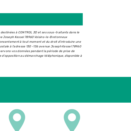
t destinées à CONTROL 3D et ses sous-traitants dans le
ue Joseph Kessel 78960 Voisins-le-Bretonneux
e consentement à tout moment et du droit d’introduire une
postale à l'adresse 130 -136 avenue Joseph Kessel 78960
nservons vos données pendant la période de prise de
iste d'opposition au démarchage téléphonique, disponible à