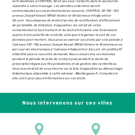
sont destinées à CONTROL 3D et ses sous-traitants dans le seul but de
répondre à votre message. Les données collectées seront
communiquées aux seuls destinataires suivants: CONTROL 3D 130 -136
avenue Joseph Kessel 78960 Voisins-le-Bretonneux info@control-
3d.com. Vous disposez de droits d’accès, de rectification, d’effacement,
de portabilité, de limitation, d’opposition, de retrait de votre
consentement à tout moment et du droit d’introduire une réclamation
auprès d’une autorité de contrôle, ainsi que d’organiser le sort de vos
données post-mortem. Vous pouvez exercer ces droits par voie postale à
l'adresse 130 -136 avenue Joseph Kessel 78960 Voisins-le-Bretonneux ou
par courrier électronique à l'adresse info@control-3d.com. Un justificatif
d'identité pourra vous être demandé. Nous conservons vos données
pendant la période de prise de contact puis pendant la durée de
prescription légale aux fins probatoires et de gestion des contentieux.
Vous avez le droit de vous inscrire sur la liste d'opposition au démarchage
téléphonique, disponible à cette adresse :
Bloctel.gouv.fr
. Consultez le
site cnil.fr pour plus d’informations sur vos droits.
Nous intervenons sur ces villes