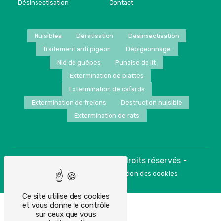
Désinsectisation
Contact
Nuisibles
Dératisation
Désinsectisation
Traitement anti pigeon
Dépigeonnage
Nid de guêpes
Punaise de lit
Extermination de blattes
Extermination de cafards
Extermination de frelons
Destruction nuisible
Extermination de rats
©
- 2026 - Tous droits réservés -
Vistalid
-
Mentions légales
Gestion des cookies
Ce site utilise des cookies
et vous donne le contrôle
sur ceux que vous