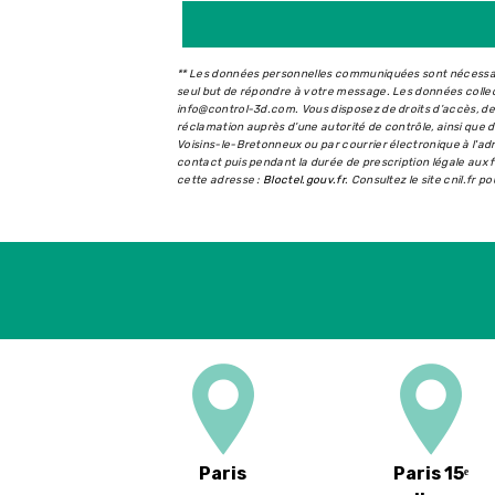
** Les données personnelles communiquées sont nécessaire
seul but de répondre à votre message. Les données coll
info@control-3d.com. Vous disposez de droits d’accès, de r
réclamation auprès d’une autorité de contrôle, ainsi que
Voisins-le-Bretonneux ou par courrier électronique à l'a
contact puis pendant la durée de prescription légale aux f
cette adresse :
Bloctel.gouv.fr
. Consultez le site cnil.fr p
Paris
Paris 15ᵉ