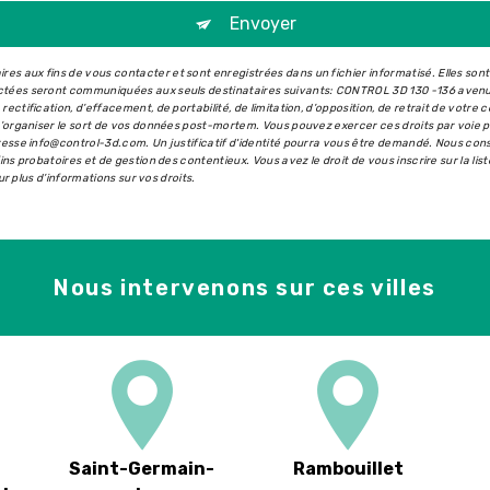
Envoyer
s aux fins de vous contacter et sont enregistrées dans un fichier informatisé. Elles son
ectées seront communiquées aux seuls destinataires suivants: CONTROL 3D 130 -136 aven
ectification, d’effacement, de portabilité, de limitation, d’opposition, de retrait de votr
 d’organiser le sort de vos données post-mortem. Vous pouvez exercer ces droits par voie 
dresse info@control-3d.com. Un justificatif d'identité pourra vous être demandé. Nous co
ins probatoires et de gestion des contentieux. Vous avez le droit de vous inscrire sur la l
our plus d’informations sur vos droits.
Nous intervenons sur ces villes
Saint-Germain-
Rambouillet