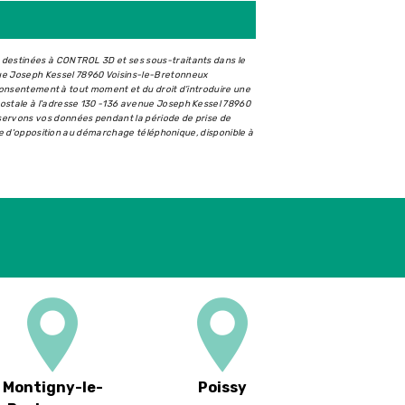
t destinées à CONTROL 3D et ses sous-traitants dans le
ue Joseph Kessel 78960 Voisins-le-Bretonneux
e consentement à tout moment et du droit d’introduire une
postale à l'adresse 130 -136 avenue Joseph Kessel 78960
nservons vos données pendant la période de prise de
iste d'opposition au démarchage téléphonique, disponible à
Montigny-le-
Poissy