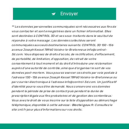
Envoyer
** Les données personnelles communiquées sont nécessaires aux fins de
vous contacter et sont enregistrées dans un fichier informatisé. Elles
sont destinées à CONTROL 3D et ses sous-traitants dans le seul but de
répondre à votre message. Les données collectées seront
communiquées aux seuls destinataires suivants: CONTROL 3D 130 -136
avenue Joseph Kessel 78960 Voisins-le-Bretonneux info@control-
3d.com. Vous disposez de droits d’accès, de rectification, d’effacement,
de portabilité, de limitation, d’opposition, de retrait de votre
consentement à tout moment et du droit d’introduire une réclamation
auprès d’une autorité de contrôle, ainsi que d’organiser le sort de vos
données post-mortem. Vous pouvez exercer ces droits par voie postale à
l'adresse 130 -136 avenue Joseph Kessel 78960 Voisins-le-Bretonneux ou
par courrier électronique à l'adresse info@control-3d.com. Un justificatif
d'identité pourra vous être demandé. Nous conservons vos données
pendant la période de prise de contact puis pendant la durée de
prescription légale aux fins probatoires et de gestion des contentieux.
Vous avez le droit de vous inscrire sur la liste d'opposition au démarchage
téléphonique, disponible à cette adresse :
Bloctel.gouv.fr
. Consultez le
site cnil.fr pour plus d’informations sur vos droits.