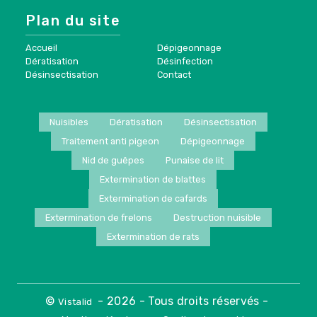
Plan du site
Accueil
Dépigeonnage
Dératisation
Désinfection
Désinsectisation
Contact
Nuisibles
Dératisation
Désinsectisation
Traitement anti pigeon
Dépigeonnage
Nid de guêpes
Punaise de lit
Extermination de blattes
Extermination de cafards
Extermination de frelons
Destruction nuisible
Extermination de rats
©
- 2026 - Tous droits réservés -
Vistalid