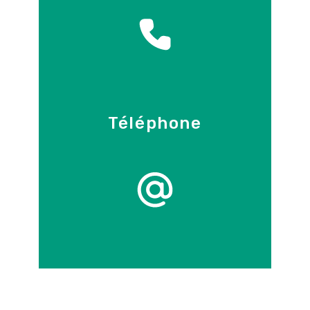
Voisins-le-Bretonneux
Téléphone
09 86 55 70 71
E-mail
info@control-3d.com