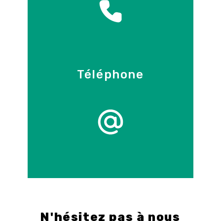
Téléphone
09 86 55 70 71
E-mail
info@control-3d.com
N'hésitez pas à nous