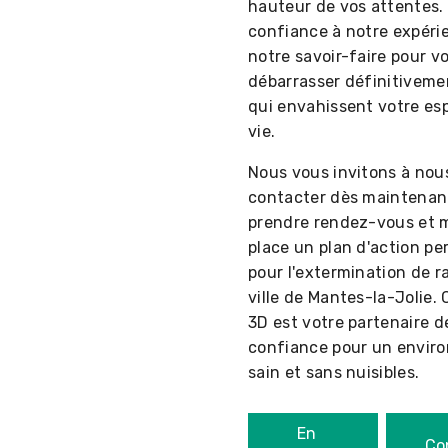
hauteur de vos attentes. 
confiance à notre expéri
notre savoir-faire pour v
débarrasser définitiveme
qui envahissent votre es
vie.
Nous vous invitons à nou
contacter dès maintenan
prendre rendez-vous et 
place un plan d'action pe
pour l'extermination de r
ville de Mantes-la-Jolie
3D est votre partenaire d
confiance pour un envir
sain et sans nuisibles.
En
Co