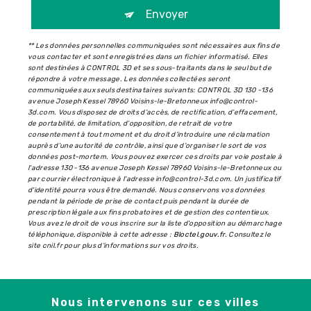
Envoyer
** Les données personnelles communiquées sont nécessaires aux fins de
vous contacter et sont enregistrées dans un fichier informatisé. Elles
sont destinées à CONTROL 3D et ses sous-traitants dans le seul but de
répondre à votre message. Les données collectées seront
communiquées aux seuls destinataires suivants: CONTROL 3D 130 -136
avenue Joseph Kessel 78960 Voisins-le-Bretonneux info@control-
3d.com. Vous disposez de droits d’accès, de rectification, d’effacement,
de portabilité, de limitation, d’opposition, de retrait de votre
consentement à tout moment et du droit d’introduire une réclamation
auprès d’une autorité de contrôle, ainsi que d’organiser le sort de vos
données post-mortem. Vous pouvez exercer ces droits par voie postale à
l'adresse 130 -136 avenue Joseph Kessel 78960 Voisins-le-Bretonneux ou
par courrier électronique à l'adresse info@control-3d.com. Un justificatif
d'identité pourra vous être demandé. Nous conservons vos données
pendant la période de prise de contact puis pendant la durée de
prescription légale aux fins probatoires et de gestion des contentieux.
Vous avez le droit de vous inscrire sur la liste d'opposition au démarchage
téléphonique, disponible à cette adresse :
Bloctel.gouv.fr
. Consultez le
site cnil.fr pour plus d’informations sur vos droits.
Nous intervenons sur ces villes