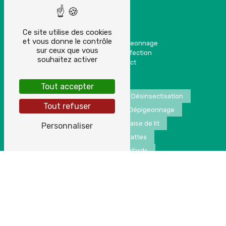
Plan du site
Ce site utilise des cookies
et vous donne le contrôle
Accueil
Dépigeonnage
sur ceux que vous
Dératisation
Désinfection
souhaitez activer
Désinsectisation
Contact
Tout accepter
Nuisibles
Dératisation
Désinsectisation
Tout refuser
Traitement anti pigeon
Dépigeonnage
Nid de guêpes
Punaise de lit
Personnaliser
Extermination de blattes
Extermination de cafards
Extermination de frelons
Destruction nuisible
Extermination de rats
©
- 2026 - Tous droits réservés -
Vistalid